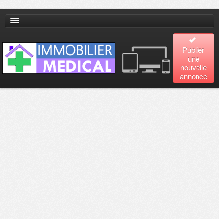
Publier
une
nouvelle
annonce
Accueil
Recherche
avancée
Plan
du site
Contact