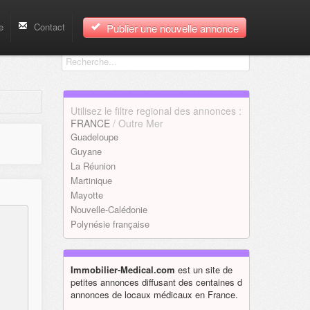
e
Contact
Publier une nouvelle annonce
Utilisez le filtre regional des annonces :
FRANCE
/ Outre Mer
Guadeloupe
Guyane
La Réunion
Martinique
Mayotte
Nouvelle-Calédonie
Polynésie française
Immobilier-Medical.com
est un site de
petites annonces diffusant des centaines d
annonces de locaux médicaux en France.