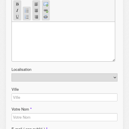
Localisation
Ville
Votre Nom
*
E-mail ( non publié )
*