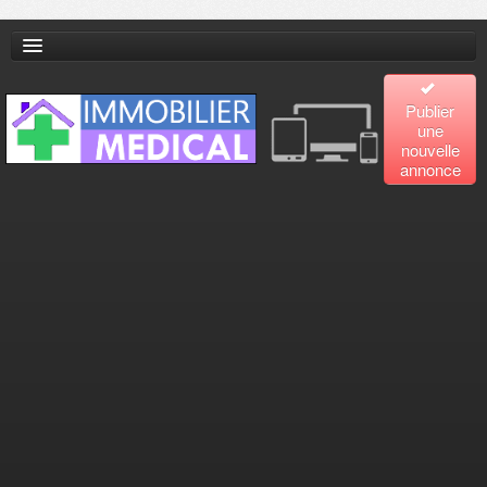
Publier
une
nouvelle
annonce
Accueil
Recherche
avancée
Plan
du site
Contact