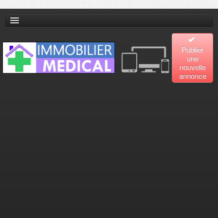
Publier
une
nouvelle
annonce
Accueil
Recherche
avancée
Plan
du site
Contact