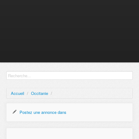
Accueil
/
Occitanie
/
Postez une annonce dans