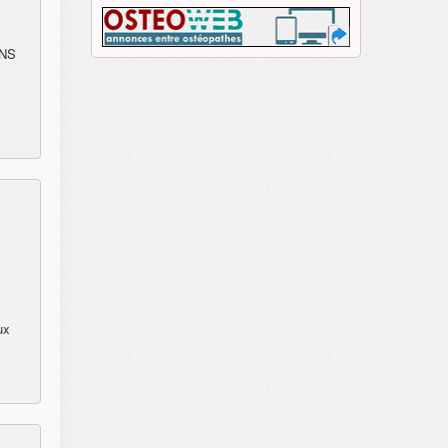
ENS
ux