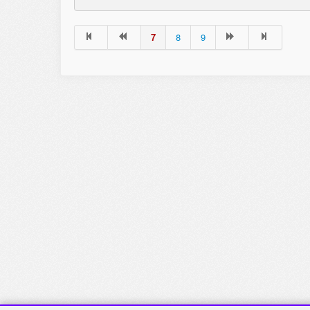
7
8
9