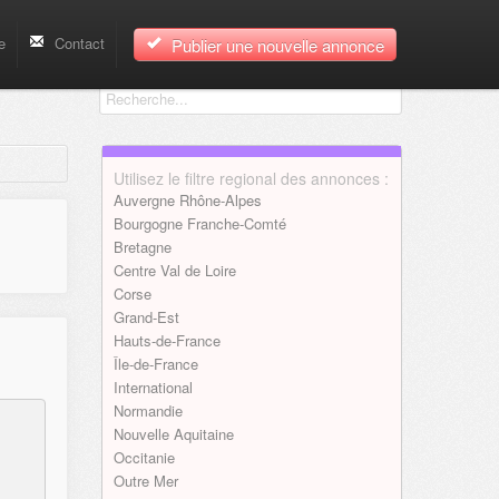
e
Contact
Publier une nouvelle annonce
Utilisez le filtre regional des annonces :
Auvergne Rhône-Alpes
Bourgogne Franche-Comté
Bretagne
Centre Val de Loire
Corse
Grand-Est
Hauts-de-France
Île-de-France
International
Normandie
Nouvelle Aquitaine
Occitanie
Outre Mer