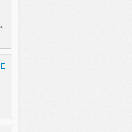
e,
ME