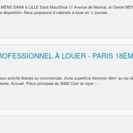
aire MENS SANA à LILLE Saint MaurSitué 17 Avenue de Mormal, le Centre ME
e disposition :Nous proposons 9 cabinets à louer en ½ journée, ...
OFESSIONNEL À LOUER - PARIS 18È
r activité libérale ou commerciale, d'une superficie d'environ 49m² au rez-d
ente, Accueil, Pièce principale de 35M2.Coût du loyer :- ...